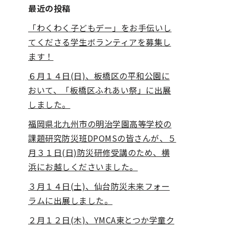
最近の投稿
「わくわく子どもデー」をお手伝いし
てくださる学生ボランティアを募集し
ます！
６月１４日(日)、板橋区の平和公園に
おいて、「板橋区ふれあい祭」に出展
しました。
福岡県北九州市の明治学園高等学校の
課題研究防災班DPOMSの皆さんが、５
月３１日(日)防災研修受講のため、横
浜にお越しくださいました。
３月１４日(土)、仙台防災未来フォー
ラムに出展しました。
２月１２日(木)、YMCA東とつか学童ク