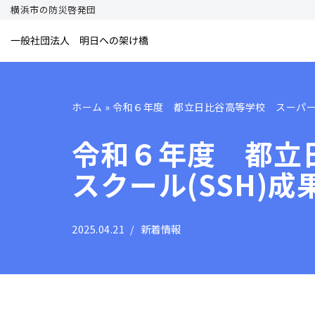
横浜市の防災啓発団
コ
ン
テ
ン
ホーム
»
令和６年度 都立日比谷高等学校 スーパー
ツ
へ
令和６年度 都立
ス
スクール(SSH)
キ
ッ
プ
2025.04.21
新着情報