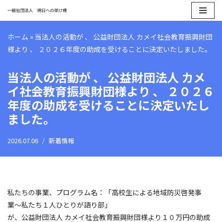
コ
ホーム
»
当法人の活動が 、 公益財団法人 カメイ社会教育振興財団
ン
様より 、 ２０２６年度の助成を受けることに決定いたしました。
テ
ン
当法人の活動が 、 公益財団法人 カメ
ツ
イ社会教育振興財団様より 、 ２０２６
へ
ス
年度の助成を受けることに決定いたし
キ
ました。
ッ
プ
2026.07.06
新着情報
私たちの事業、プログラム名：「高校生による地域防災啓発事
業〜私たち１人ひとりが語り部」
が、公益財団法人 カメイ社会教育振興財団様より１０万円の助成