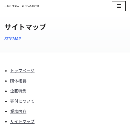
コ
ン
サイトマップ
テ
ン
SITEMAP
ツ
へ
ス
キ
トップページ
ッ
団体概要
プ
企画特集
寄付について
業務内容
サイトマップ